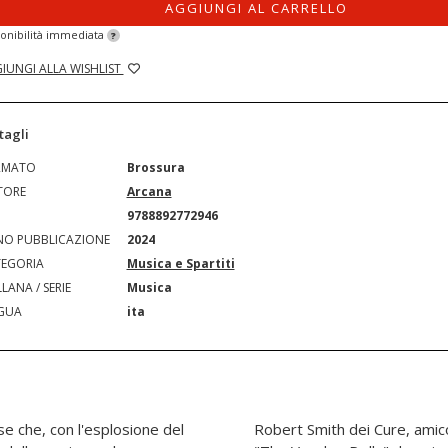
AGGIUNGI AL CARRELLO
onibilità immediata
?
IUNGI ALLA WISHLIST
tagli
RMATO
Brossura
TORE
Arcana
N
9788892772946
O PUBBLICAZIONE
2024
EGORIA
Musica e Spartiti
LANA / SERIE
Musica
GUA
ita
se che, con l'esplosione del
ie fin dagli anni Settanta,