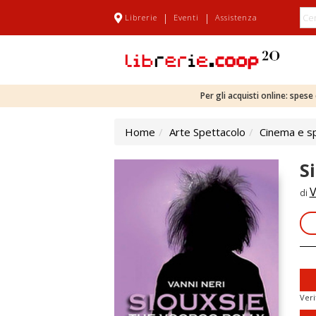
|
|
Librerie
Eventi
Assistenza
Per gli acquisti online: spes
Home
Arte Spettacolo
Cinema e s
S
V
di
Veri