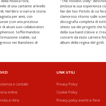
 della musica rock,
Siouxsie dagli esordi
ile di una cantante al livello
ley Contingent, un gruppo di
li. Nel libro si narra la storia
ra il 1975 e il 1976) fino al
agnata per anni, con
mpletano il racconto la
ouxsie (con una preziosa
a di Siouxsie and the Ban-
 di alcuni suoi collaboratori
 coinvolti i vari musicisti
 Stephenson. Soffermandosi
l'elenco dettagliato dei
formazione stabile, sul
 le recensioni di tutti gli
'ingresso nei Banshees di
album della regina del goth.
RVIZI
LINK UTILI
istenza e contatti
Privacy Policy
reria online
Cookie Policy
nota e ritira
Privacy policy eventi e fiere