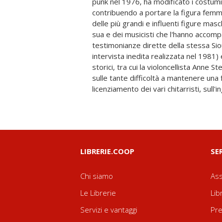
punk nel 1976, ha modificato i costumi
"The Voodoo Dolly" descrive la carriera di 
contribuendo a portare la figura femmin
(inclusa la sua esperienza con il Brom
delle più grandi e influenti figure maschi
fan dei Sex Pistols di cui fece parte f
sua e dei musicisti che l'hanno accomp
clamoroso ritorno sulle scene nel 2023. Co
testimonianze dirette della stessa Si
discografia completa di tutti i formati si
intervista inedita realizzata nel 1981) e
shees sia dei progetti che hanno visto
storici, tra cui la violoncellista Anne
della sua band (Glove e Creatures), 
sulle tante difficoltà a mantenere una 
concerti da inizio carriera fino agli ultimi e
licenziamento dei vari chitarristi, sull
LIBRERIE.COOP
SE
Chi siamo
Ass
Le Librerie
Lib
Servizi e vantaggi
Pre