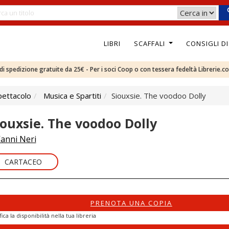
LIBRI
SCAFFALI
CONSIGLI D
e di spedizione gratuite da 25€ - Per i soci Coop o con tessera fedeltà Librerie.c
pettacolo
Musica e Spartiti
Siouxsie. The voodoo Dolly
iouxsie. The voodoo Dolly
anni Neri
CARTACEO
PRENOTA UNA COPIA
fica la disponibilità nella tua libreria