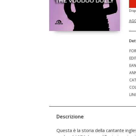
Disp
AGG
Det
FO
EDI
EA
ANN
CAT
COL
LIN
Descrizione
Questa è la storia della cantante ingle
Robert Smith dei Cure, amico di Siouxs