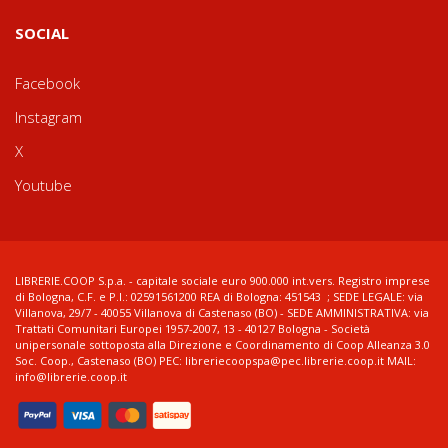
SOCIAL
Facebook
Instagram
X
Youtube
LIBRERIE.COOP S.p.a. - capitale sociale euro 900.000 int.vers. Registro imprese
di Bologna, C.F. e P.I.: 02591561200 REA di Bologna: 451543 ; SEDE LEGALE: via
Villanova, 29/7 - 40055 Villanova di Castenaso (BO) - SEDE AMMINISTRATIVA: via
Trattati Comunitari Europei 1957-2007, 13 - 40127 Bologna - Società
unipersonale sottoposta alla Direzione e Coordinamento di Coop Alleanza 3.0
Soc. Coop., Castenaso (BO) PEC: libreriecoopspa@pec.librerie.coop.it MAIL:
info@librerie.coop.it