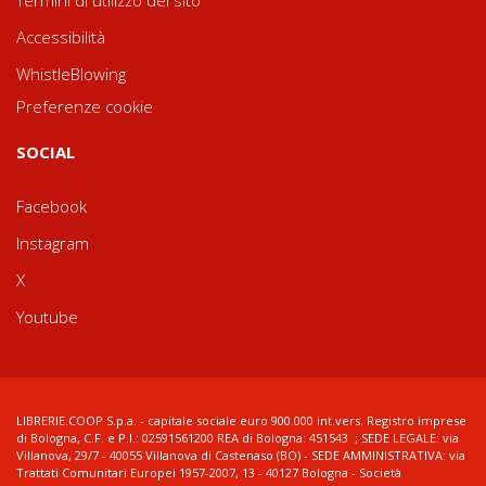
Accessibilità
WhistleBlowing
Preferenze cookie
SOCIAL
Facebook
Instagram
X
Youtube
LIBRERIE.COOP S.p.a. - capitale sociale euro 900.000 int.vers. Registro imprese
di Bologna, C.F. e P.I.: 02591561200 REA di Bologna: 451543 ; SEDE LEGALE: via
Villanova, 29/7 - 40055 Villanova di Castenaso (BO) - SEDE AMMINISTRATIVA: via
Trattati Comunitari Europei 1957-2007, 13 - 40127 Bologna - Società