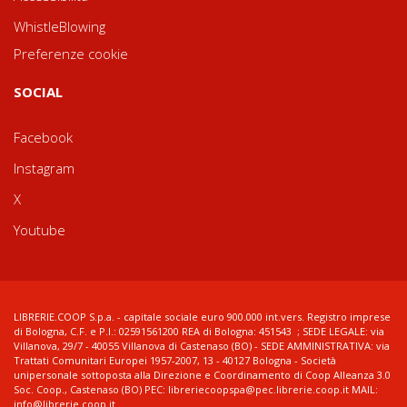
WhistleBlowing
Preferenze cookie
SOCIAL
Facebook
Instagram
X
Youtube
LIBRERIE.COOP S.p.a. - capitale sociale euro 900.000 int.vers. Registro imprese
di Bologna, C.F. e P.I.: 02591561200 REA di Bologna: 451543 ; SEDE LEGALE: via
Villanova, 29/7 - 40055 Villanova di Castenaso (BO) - SEDE AMMINISTRATIVA: via
Trattati Comunitari Europei 1957-2007, 13 - 40127 Bologna - Società
unipersonale sottoposta alla Direzione e Coordinamento di Coop Alleanza 3.0
Soc. Coop., Castenaso (BO) PEC: libreriecoopspa@pec.librerie.coop.it MAIL:
info@librerie.coop.it