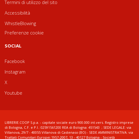
Termini di utilizzo del sito
Accessibilità
WhistleBlowing
Preferenze cookie
SOCIAL
Facebook
Instagram
X
Youtube
LIBRERIE.COOP S.p.a. - capitale sociale euro 900.000 int.vers. Registro imprese
di Bologna, C.F. e P.I.: 02591561200 REA di Bologna: 451543 ; SEDE LEGALE: via
Villanova, 29/7 - 40055 Villanova di Castenaso (BO) - SEDE AMMINISTRATIVA: via
Trattati Comunitari Europei 1957-2007, 13 - 40127 Bologna - Società