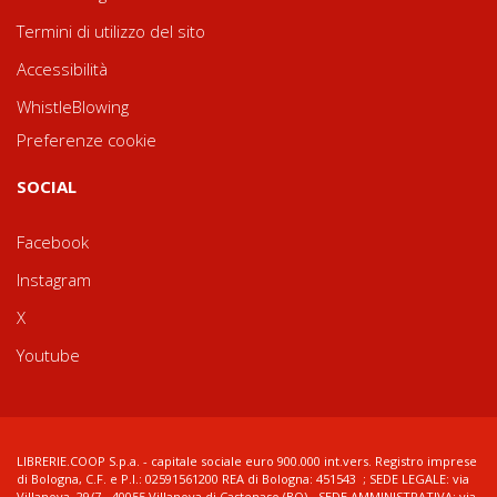
Termini di utilizzo del sito
Accessibilità
WhistleBlowing
Preferenze cookie
SOCIAL
Facebook
Instagram
X
Youtube
LIBRERIE.COOP S.p.a. - capitale sociale euro 900.000 int.vers. Registro imprese
di Bologna, C.F. e P.I.: 02591561200 REA di Bologna: 451543 ; SEDE LEGALE: via
Villanova, 29/7 - 40055 Villanova di Castenaso (BO) - SEDE AMMINISTRATIVA: via