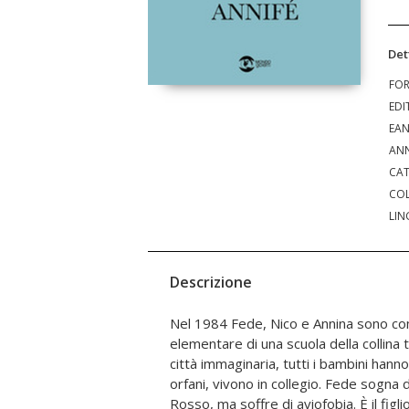
Det
FO
EDI
EA
ANN
CAT
COL
LIN
Descrizione
Nel 1984 Fede, Nico e Annina sono co
abbandona la scuola. Nico scappa dal collegi
elementare di una scuola della collina t
Fede, ventenni, si incontrano per cas
città immaginaria, tutti i bambini hanno 
insoddisfatta. Lui studia legge come 
orfani, vivono in collegio. Fede sogna 
morto da poco, dopo una svolta profe
Rosso, ma soffre di aviofobia. È il figl
condividere moglie e figlio. Fede no