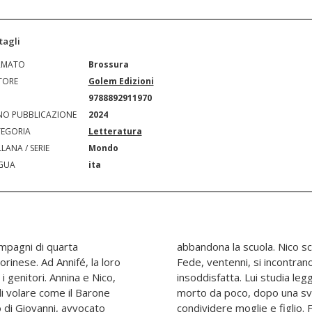
tagli
RMATO
Brossura
TORE
Golem Edizioni
N
9788892911970
O PUBBLICAZIONE
2024
EGORIA
Letteratura
LANA / SERIE
Mondo
GUA
ita
mpagni di quarta
o. Nel 1996 Annina e
orinese. Ad Annifé, la loro
o. Lei è una parrucchiera
i genitori. Annina e Nico,
avrebbe voluto il padre,
di volare come il Barone
ssionale che non potuto
io di Giovanni, avvocato
n vuole diventare come