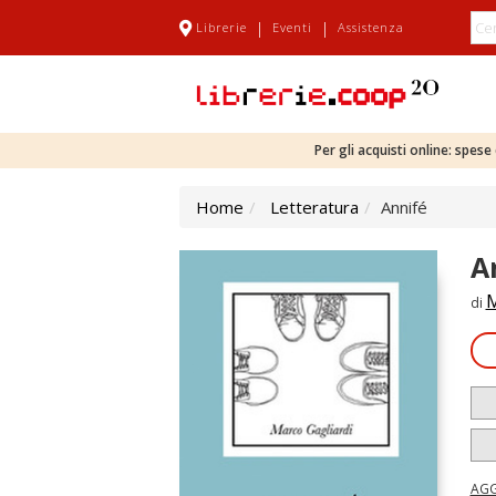
|
|
Librerie
Eventi
Assistenza
Per gli acquisti online: spes
Home
Letteratura
Annifé
A
M
di
AGG