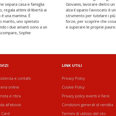
che separa casa e famiglia
 un teatro, dove quando si
, regala attimi di libertà ai
e e la giustizia non è uno
na è una mamma. È
decidono di unire le
o marito, uno spietato
i eroi della loro infanzia
ando i due amanti sono a un
e superare le proprie paure.
o scompare, Sophie
RVIZI
LINK UTILI
istenza e contatti
Privacy Policy
reria online
Cookie Policy
nota e ritira
Privacy policy eventi e fiere
da all'ebook
Condizioni generali di vendita
t Card
Termini di utilizzo del sito