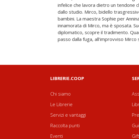
infelice che lavora dietro un tendone 
Giovanni, lavorare dietro un tendone di
dallo studio. Mirco, bidello trasgressivo
alza il sipario l'avvocato è un attor
bambini. La maestra Sophie per Anni
strumento per tutelare i più deboli. I due 
innamorata di Mirco, ma è sposata. Su
forze, per scoprire che cosa è successo agl
diplomatico, scopre il tradimento. Qu
passo dalla fuga, all'improvviso Mirc
LIBRERIE.COOP
SE
Chi siamo
Ass
Le Librerie
Lib
Servizi e vantaggi
Pre
Raccolta punti
Gui
Eventi
Gif