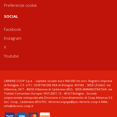
Preferenze cookie
SOCIAL
Facebook
Instagram
X
Youtube
LIBRERIE.COOP S.p.a. - capitale sociale euro 900.000 int.vers. Registro imprese
di Bologna, C.F. e P.I.: 02591561200 REA di Bologna: 451543 ; SEDE LEGALE: via
Villanova, 29/7 - 40055 Villanova di Castenaso (BO) - SEDE AMMINISTRATIVA: via
Trattati Comunitari Europei 1957-2007, 13 - 40127 Bologna - Società
unipersonale sottoposta alla Direzione e Coordinamento di Coop Alleanza 3.0
Soc. Coop., Castenaso (BO) PEC: libreriecoopspa@pec.librerie.coop.it MAIL:
info@librerie.coop.it