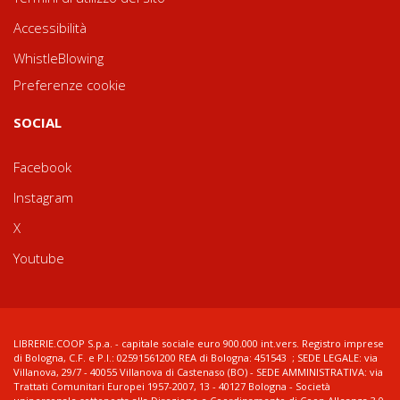
Accessibilità
WhistleBlowing
Preferenze cookie
SOCIAL
Facebook
Instagram
X
Youtube
LIBRERIE.COOP S.p.a. - capitale sociale euro 900.000 int.vers. Registro imprese
di Bologna, C.F. e P.I.: 02591561200 REA di Bologna: 451543 ; SEDE LEGALE: via
Villanova, 29/7 - 40055 Villanova di Castenaso (BO) - SEDE AMMINISTRATIVA: via
Trattati Comunitari Europei 1957-2007, 13 - 40127 Bologna - Società