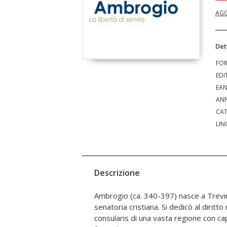
AGG
Det
FO
EDI
EA
ANN
CAT
LIN
Descrizione
Ambrogio (ca. 340-397) nasce a Treviri
battezzato. Nel momento di massima cris
senatoria cristiana. Si dedicò al diritt
dell'Impero romano, Ambrogio intuì che 
consularis di una vasta regione con cap
alcuni compiti in funzione vicaria dell