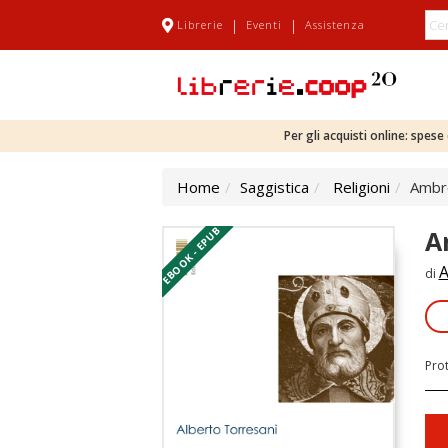
|
|
Librerie
Eventi
Assistenza
Per gli acquisti online: spes
Home
Saggistica
Religioni
Ambr
EBOOK - EPUB
A
A
di
Pro