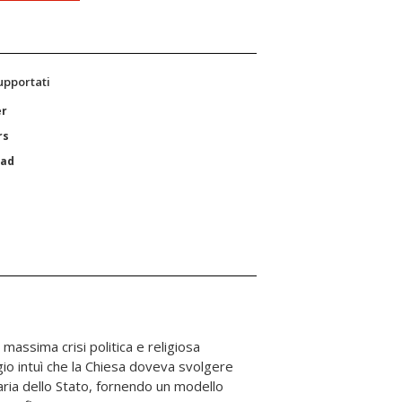
supportati
er
rs
Pad