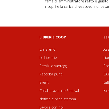
fama di amministratore retto e giusto
ricoprire la carica di vescovo, nonost
LIBRERIE.COOP
SE
Chi siamo
Ass
Le Librerie
Lib
Servizi e vantaggi
Pre
Raccolta punti
Gui
Eventi
Gif
Collaborazioni e Festival
Isc
Notizie e Area stampa
Lavora con noi