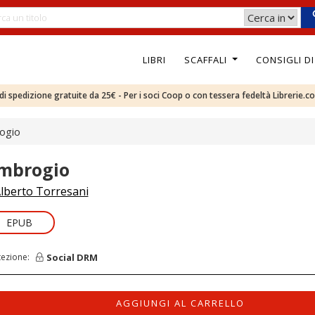
LIBRI
SCAFFALI
CONSIGLI D
e di spedizione gratuite da 25€ - Per i soci Coop o con tessera fedeltà Librerie.c
ogio
mbrogio
lberto Torresani
EPUB
Social DRM
tezione:
AGGIUNGI AL CARRELLO