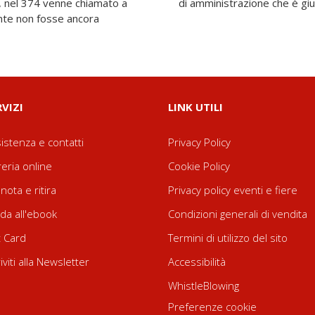
, nel 374 venne chiamato a
di amministrazione che è giun
ante non fosse ancora
RVIZI
LINK UTILI
istenza e contatti
Privacy Policy
reria online
Cookie Policy
nota e ritira
Privacy policy eventi e fiere
da all'ebook
Condizioni generali di vendita
t Card
Termini di utilizzo del sito
riviti alla Newsletter
Accessibilità
WhistleBlowing
Preferenze cookie