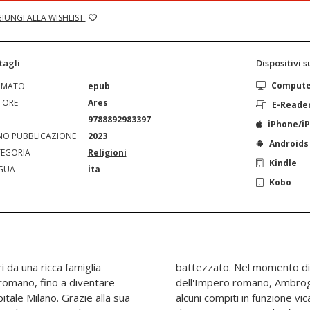
IUNGI ALLA WISHLIST
tagli
Dispositivi 
Comput
RMATO
epub
TORE
Ares
E-Reade
N
9788892983397
iPhone/i
O PUBBLICAZIONE
2023
Androids
EGORIA
Religioni
Kindle
GUA
ita
Kobo
 da una ricca famiglia
i politica e religiosa
o romano, fino a diventare
la Chiesa doveva svolgere
itale Milano. Grazie alla sua
o Stato, fornendo un modello