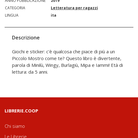
ANNO PUBBLICAZIONE
2019
CATEGORIA
Letteratura per ragazzi
LINGUA
ita
Descrizione
Giochi e sticker: c'è qualcosa che piace di più a un
Piccolo Mostro come te? Questo libro è divertente,
parola di Minilù, Wingy, Burlagiù, Mipa e Iammi! Età di
lettura: da 5 anni.
LIBRERIE.COOP
Chi siamo
Le Librerie