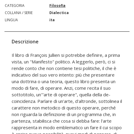
CATEGORIA
Filosofia
COLLANA / SERIE
Dialectica
LINGUA
ita
Descrizione
Il libro di François Jullien si potrebbe definire, a prima
vista, un "Manifesto" politico. A leggerlo, però, ci si
rende conto che non contiene tesi politiche, il che è
indicativo del suo vero intento: più che presentare
una dottrina o una teoria, questo libro presenta un
modo di fare, di operare. Anzi, come recita il suo
sottotitolo, un'"arte di operare", quella della de-
coincidenza. Parlare di un'arte, d'altronde, sottolinea il
carattere non metodico di questo operare, perché
non riguarda la definizione di un programma che, in
partenza, stabilisca che cosa si debba fare: l'arte
rappresenta in modo emblematico un fare il cui scopo
è aprire nuove possibilità, nuovi modi di pensare, di