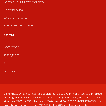
Termini di utilizzo del sito
Accessibilità
WhistleBlowing
Preferenze cookie
SOCIAL
Facebook
Instagram
X
Youtube
LIBRERIE.COOP S.p.a. - capitale sociale euro 900.000 int.vers. Registro imprese
di Bologna, C.F. e P.I.: 02591561200 REA di Bologna: 451543 ; SEDE LEGALE: via
Villanova, 29/7 - 40055 Villanova di Castenaso (BO) - SEDE AMMINISTRATIVA: via
Trattati Comunitari Europei 1957-2007, 13 - 40127 Bologna - Società