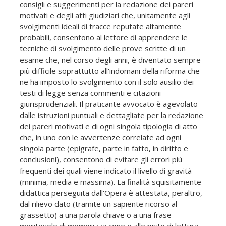
consigli e suggerimenti per la redazione dei pareri
motivati e degli atti giudiziari che, unitamente agli
svolgimenti ideali di tracce reputate altamente
probabili, consentono al lettore di apprendere le
tecniche di svolgimento delle prove scritte di un
esame che, nel corso degli anni, è diventato sempre
più difficile soprattutto all'indomani della riforma che
ne ha imposto lo svolgimento con il solo ausilio dei
testi di legge senza commenti e citazioni
giurisprudenziali. Il praticante avvocato è agevolato
dalle istruzioni puntuali e dettagliate per la redazione
dei pareri motivati e di ogni singola tipologia di atto
che, in uno con le avvertenze correlate ad ogni
singola parte (epigrafe, parte in fatto, in diritto e
conclusioni), consentono di evitare gli errori più
frequenti dei quali viene indicato il livello di gravità
(minima, media e massima). La finalità squisitamente
didattica perseguita dall'Opera è attestata, peraltro,
dal rilievo dato (tramite un sapiente ricorso al
grassetto) a una parola chiave o a una frase
meritevole di memorizzazione e alle piste di lettura.