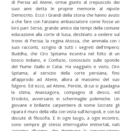
di Persia ad Atene, ormai giunto al crepuscolo dei
suoi anni detta le proprie memorie al nipote
Democrito. Ecco i Grandi della storia che hanno avuto
a che fare con l’anziano ambasciatore come fosse un
loro pari: Serse, grande amico dai tempi della comune
educazione alla corte di Susa, destinato a sedere sul
trono di Persia; la regina Atossa, che ammalia con i
suoi racconti, scrigno di tutti i segreti dell’Impero;
Buddha, che Ciro Spitama incontra nel folto di un
bosco indiano, e Confucio, conosciuto sulle sponde
del Fiume Giallo in Catai. Ha viaggiato e visto, Ciro
Spitama, al servizio della corte persiana, fino
all’approdo ad Atene, allora al massimo del suo
fulgore. Ed ecco, ad Atene, Pericle, di cui si guadagna
la stima, Anassagora, compagno di desco, ed
Erodoto, avversario in schermaglie polemiche. Un
giovane e brillante carpentiere di nome Socrate gli
ripara il muro della villa con vista sull’Acropoli, e con lui
discute di filosofia. E in ogni luogo, a ogni incontro,
sono sempre gli stessi interrogativi immortali, nati
assieme all’uomo, che dominano la conversazione: