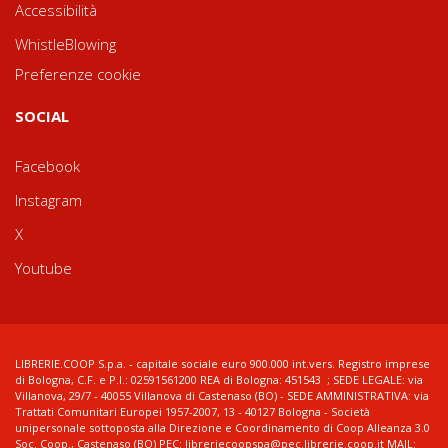
Accessibilità
WhistleBlowing
Preferenze cookie
SOCIAL
Facebook
Instagram
X
Youtube
LIBRERIE.COOP S.p.a. - capitale sociale euro 900.000 int.vers. Registro imprese
di Bologna, C.F. e P.I.: 02591561200 REA di Bologna: 451543 ; SEDE LEGALE: via
Villanova, 29/7 - 40055 Villanova di Castenaso (BO) - SEDE AMMINISTRATIVA: via
Trattati Comunitari Europei 1957-2007, 13 - 40127 Bologna - Società
unipersonale sottoposta alla Direzione e Coordinamento di Coop Alleanza 3.0
Soc. Coop., Castenaso (BO) PEC: libreriecoopspa@pec.librerie.coop.it MAIL: