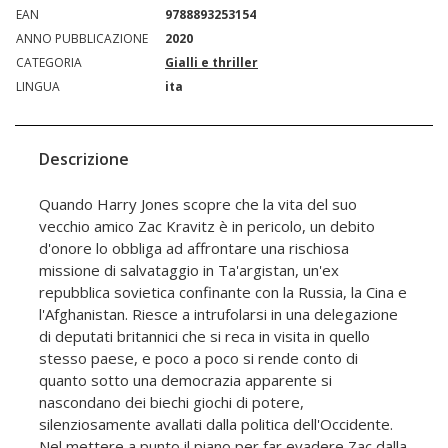
EAN
9788893253154
ANNO PUBBLICAZIONE
2020
CATEGORIA
Gialli e thriller
LINGUA
ita
Descrizione
Quando Harry Jones scopre che la vita del suo
vecchio amico Zac Kravitz è in pericolo, un debito
d'onore lo obbliga ad affrontare una rischiosa
missione di salvataggio in Ta'argistan, un'ex
repubblica sovietica confinante con la Russia, la Cina e
l'Afghanistan. Riesce a intrufolarsi in una delegazione
di deputati britannici che si reca in visita in quello
stesso paese, e poco a poco si rende conto di
quanto sotto una democrazia apparente si
nascondano dei biechi giochi di potere,
silenziosamente avallati dalla politica dell'Occidente.
Nel mettere a punto il piano per far evadere Zac dalla