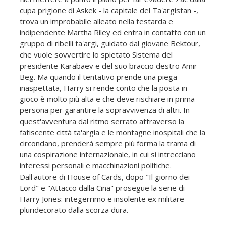
cupa prigione di Askek - la capitale del Ta'argistan -,
trova un improbabile alleato nella testarda e
indipendente Martha Riley ed entra in contatto con un
gruppo di ribelli ta'argi, guidato dal giovane Bektour,
che vuole sovvertire lo spietato Sistema del
presidente Karabaev e del suo braccio destro Amir
Beg. Ma quando il tentativo prende una piega
inaspettata, Harry si rende conto che la posta in
gioco è molto più alta e che deve rischiare in prima
persona per garantire la sopravvivenza di altri. In
quest'avventura dal ritmo serrato attraverso la
fatiscente città ta'argia e le montagne inospitali che la
circondano, prenderà sempre più forma la trama di
una cospirazione internazionale, in cui si intrecciano
interessi personali e macchinazioni politiche.
Dall'autore di House of Cards, dopo "Il giorno dei
Lord" e "Attacco dalla Cina" prosegue la serie di
Harry Jones: integerrimo e insolente ex militare
pluridecorato dalla scorza dura.