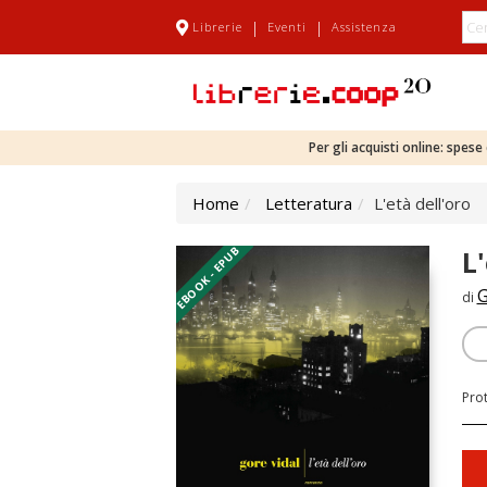
|
|
Librerie
Eventi
Assistenza
Per gli acquisti online: spes
Home
Letteratura
L'età dell'oro
EBOOK - EPUB
L'
G
di
Pro