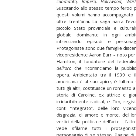
candidato, Impero, Hollywood, Washi
Suscitando allo stesso tempo feroci 
questi volumi hanno accompagnato l
oltre trent’anni. La saga narra l’evo
piccolo Stato provinciale e cultur
globale dominante in ogni ambit
intrecciando episodi e personag
Protagoniste sono due famiglie discende
vicepresidente Aaron Burr – noto per
Hamilton, il fondatore del federa
dell’oro
che ricominciamo la pubblic
opera. Ambientato tra il 1939 e i
americana è al suo apice, è l’ultimo
tutti gli altri, costituisce un romanzo a
storia di Caroline, ex attrice e gior
irriducibilmente radical, e Tim, regi
conti “integrato”, delle loro vice
disgrazia, di amore e morte, del lo
vertici della politica e dell’arte – l’a
vede sfilarne tutti i protagonis
personaggio di se stesso. Pagine di 