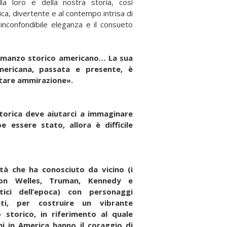
lla loro e della nostra storia, così
ica, divertente e al contempo intrisa di
’inconfondibile eleganza e il consueto
romanzo storico americano… La sua
americana, passata e presente, è
tare ammirazione».
torica deve aiutarci a immaginare
 essere stato, allora è difficile
tà che ha conosciuto da vicino (i
son Welles, Truman, Kennedy e
litici dell’epoca) con personaggi
ti, per costruire un vibrante
storico, in riferimento al quale
hi in America hanno il coraggio di