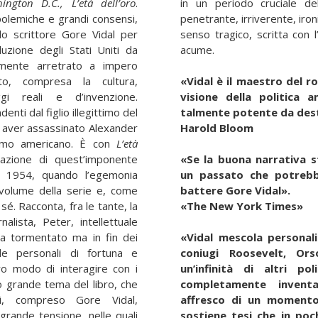
ngton D.C., L’età dell’oro
.
in un periodo cruciale de
polemiche e grandi consensi,
penetrante, irriverente, iron
o scrittore Gore Vidal per
senso tragico, scritta con l
luzione degli Stati Uniti da
acume.
almente arretrato a impero
o, compresa la cultura,
«Vidal è il maestro del 
gi reali e d’invenzione.
visione della politica 
nti dal figlio illegittimo del
talmente potente da des
 aver assassinato Alexander
Harold Bloom
lismo americano. È con
L’età
azione di quest’imponente
«Se la buona narrativa s
l 1954, quando l’egemonia
un passato che potrebbe
 volume della serie e, come
battere Gore Vidal».
 sé. Racconta, fra le tante, la
«The New York Times»
nalista, Peter, intellettuale
sta tormentato ma in fin dei
«Vidal mescola personali
nde personali di fortuna e
coniugi Roosevelt, Or
ro modo di interagire con i
un’infinità di altri po
ltro grande tema del libro, che
completamente inventa
ti, compreso Gore Vidal,
affresco di un momento 
grande tensione, nelle quali
sostiene tesi che in poc