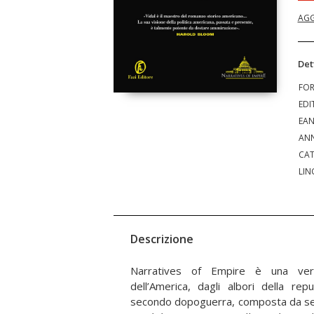
AGG
Det
FO
EDI
EA
ANN
CAT
LIN
Descrizione
Narratives of Empire è una vera
dell’America, dagli albori della rep
secondo dopoguerra, composta da se