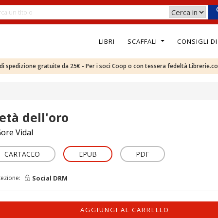
LIBRI
SCAFFALI
CONSIGLI D
e di spedizione gratuite da 25€ - Per i soci Coop o con tessera fedeltà Librerie.c
età dell'oro
ore Vidal
CARTACEO
EPUB
PDF
Social DRM
tezione:
AGGIUNGI AL CARRELLO