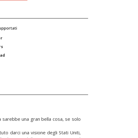
supportati
er
rs
Pad
ia sarebbe una gran bella cosa, se solo
to darci una visione degli Stati Uniti,