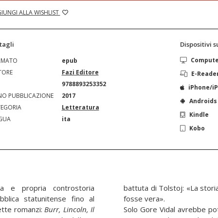
IUNGI ALLA WISHLIST
tagli
Dispositivi 
Comput
RMATO
epub
TORE
Fazi Editore
E-Reade
N
9788893253352
iPhone/i
O PUBBLICAZIONE
2017
Androids
EGORIA
Letteratura
Kindle
GUA
ita
Kobo
 e propria controstoria
battuta di Tolstoj: «La stor
ubblica statunitense fino al
fosse vera».
tte romanzi:
Burr, Lincoln, Il
Solo Gore Vidal avrebbe potu