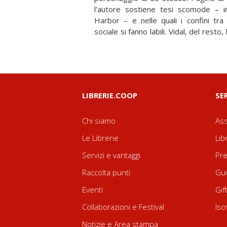
l’autore sostiene tesi scomode – in
Harbor – e nelle quali i confini tra 
sociale si fanno labili. Vidal, del resto
LIBRERIE.COOP
SE
Chi siamo
Ass
Le Librerie
Lib
Servizi e vantaggi
Pre
Raccolta punti
Gui
Eventi
Gif
Collaborazioni e Festival
Isc
Notizie e Area stampa