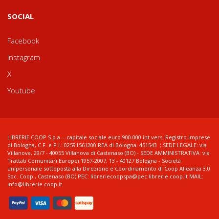
SOCIAL
Facebook
Instagram
X
Youtube
LIBRERIE.COOP S.p.a. - capitale sociale euro 900.000 int.vers. Registro imprese
di Bologna, C.F. e P.I.: 02591561200 REA di Bologna: 451543 ; SEDE LEGALE: via
Villanova, 29/7 - 40055 Villanova di Castenaso (BO) - SEDE AMMINISTRATIVA: via
Trattati Comunitari Europei 1957-2007, 13 - 40127 Bologna - Società
unipersonale sottoposta alla Direzione e Coordinamento di Coop Alleanza 3.0
Soc. Coop., Castenaso (BO) PEC: libreriecoopspa@pec.librerie.coop.it MAIL:
info@librerie.coop.it