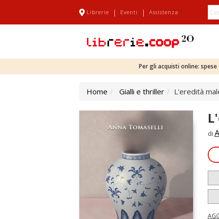
|
|
Librerie
Eventi
Assistenza
Per gli acquisti online: spes
Home
Gialli e thriller
L'eredità ma
L
A
di
AGG