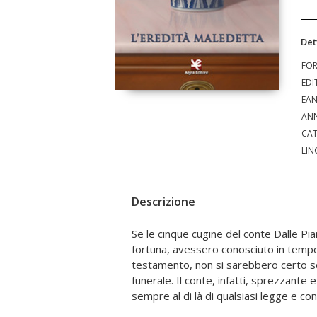
Det
FO
EDI
EA
ANN
CAT
LIN
Descrizione
Se le cinque cugine del conte Dalle Pi
gesto teatrale, assegna quasi tutti i 
fortuna, avessero conosciuto in tempo
alla famiglia... non certo per generosità, si
testamento, non si sarebbero certo 
di lasciare alle cugine solo le bricio
funerale. Il conte, infatti, sprezzant
l'eredità del conte, grande o piccola che
sempre al di là di qualsiasi legge e co