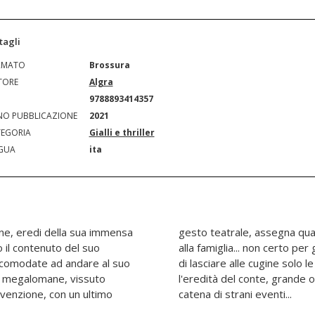
tagli
RMATO
Brossura
TORE
Algra
N
9788893414357
O PUBBLICAZIONE
2021
EGORIA
Gialli e thriller
GUA
ita
ane, eredi della sua immensa
suoi beni a persone estranee
 il contenuto del suo
 intende, ma per il gusto
scomodate ad andare al suo
le da dividere tra loro. Ma
e e megalomane, vissuto
 sia, si porta dietro una
nvenzione, con un ultimo
catena di strani eventi...