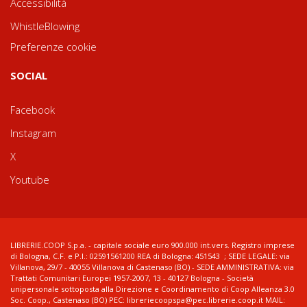
Accessibilità
WhistleBlowing
Preferenze cookie
SOCIAL
Facebook
Instagram
X
Youtube
LIBRERIE.COOP S.p.a. - capitale sociale euro 900.000 int.vers. Registro imprese
di Bologna, C.F. e P.I.: 02591561200 REA di Bologna: 451543 ; SEDE LEGALE: via
Villanova, 29/7 - 40055 Villanova di Castenaso (BO) - SEDE AMMINISTRATIVA: via
Trattati Comunitari Europei 1957-2007, 13 - 40127 Bologna - Società
unipersonale sottoposta alla Direzione e Coordinamento di Coop Alleanza 3.0
Soc. Coop., Castenaso (BO) PEC: libreriecoopspa@pec.librerie.coop.it MAIL: