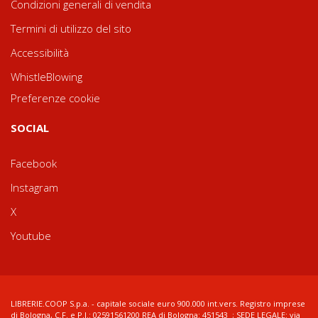
Condizioni generali di vendita
Termini di utilizzo del sito
Accessibilità
WhistleBlowing
Preferenze cookie
SOCIAL
Facebook
Instagram
X
Youtube
LIBRERIE.COOP S.p.a. - capitale sociale euro 900.000 int.vers. Registro imprese
di Bologna, C.F. e P.I.: 02591561200 REA di Bologna: 451543 ; SEDE LEGALE: via