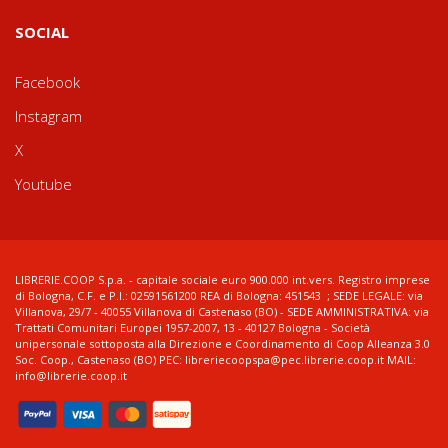
SOCIAL
Facebook
Instagram
X
Youtube
LIBRERIE.COOP S.p.a. - capitale sociale euro 900.000 int.vers. Registro imprese
di Bologna, C.F. e P.I.: 02591561200 REA di Bologna: 451543 ; SEDE LEGALE: via
Villanova, 29/7 - 40055 Villanova di Castenaso (BO) - SEDE AMMINISTRATIVA: via
Trattati Comunitari Europei 1957-2007, 13 - 40127 Bologna - Società
unipersonale sottoposta alla Direzione e Coordinamento di Coop Alleanza 3.0
Soc. Coop., Castenaso (BO) PEC: libreriecoopspa@pec.librerie.coop.it MAIL:
info@librerie.coop.it