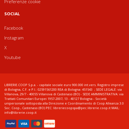
Preferenze cookie
SOCIAL
Facebook
Instagram
X
Youtube
LIBRERIE.COOP S.p.a. - capitale sociale euro 900.000 int.vers. Registro imprese
di Bologna, C.F. e P.I.: 02591561200 REA di Bologna: 451543 ; SEDE LEGALE: via
Villanova, 29/7 - 40055 Villanova di Castenaso (BO) - SEDE AMMINISTRATIVA: via
Trattati Comunitari Europei 1957-2007, 13 - 40127 Bologna - Società
unipersonale sottoposta alla Direzione e Coordinamento di Coop Alleanza 3.0
Soc. Coop., Castenaso (BO) PEC: libreriecoopspa@pec.librerie.coop.it MAIL:
info@librerie.coop.it