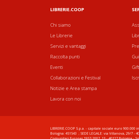
LIBRERIE.COOP
SE
Chi siamo
Ass
Le Librerie
Lib
Servizi e vantaggi
Pre
Raccolta punti
Gui
Eventi
Gif
Collaborazioni e Festival
Isc
Notizie e Area stampa
Lavora con noi
LIBRERIE.COOP S.p.a. - capitale sociale euro 900.000 in
Bologna: 451543 ; SEDE LEGALE: via Villanova, 29/7 - 4
Comunitari Europei 1957-2007, 13 - 40127 Bologna - S