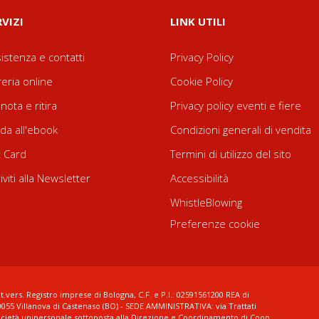
RVIZI
LINK UTILI
istenza e contatti
Privacy Policy
reria online
Cookie Policy
nota e ritira
Privacy policy eventi e fiere
da all'ebook
Condizioni generali di vendita
t Card
Termini di utilizzo del sito
riviti alla Newsletter
Accessibilità
WhistleBlowing
Preferenze cookie
t.vers. Registro imprese di Bologna, C.F. e P.I.: 02591561200 REA di
0055 Villanova di Castenaso (BO) - SEDE AMMINISTRATIVA: via Trattati
ocietà unipersonale sottoposta alla Direzione e Coordinamento di Coop