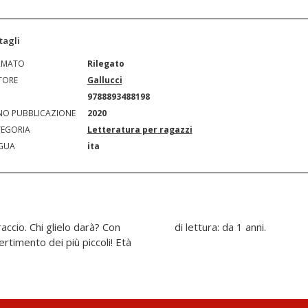
tagli
RMATO
Rilegato
TORE
Gallucci
N
9788893488198
O PUBBLICAZIONE
2020
EGORIA
Letteratura per ragazzi
GUA
ita
accio. Chi glielo darà? Con
di lettura: da 1 anni.
ertimento dei più piccoli! Età