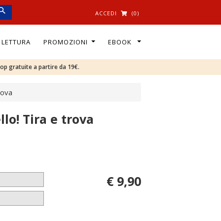
ACCEDI
(0)
I LETTURA
PROMOZIONI
EBOOK
oop gratuite a partire da 19€.
rova
lo! Tira e trova
€ 9,90