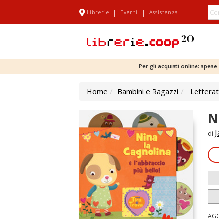
|
|
Librerie
Eventi
Assistenza
Per gli acquisti online: spes
Home
Bambini e Ragazzi
Letterat
N
J
di
AGG