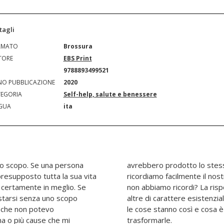
tagli
RMATO
Brossura
TORE
EBS Print
N
9788893499521
O PUBBLICAZIONE
2020
EGORIA
Self-help, salute e benessere
GUA
ita
oro scopo. Se una persona
etto sorpresa. Perché
resupposto tutta la sua vita
to, mentre del nostro futuro
certamente in meglio. Se
questa domanda e a tante
estarsi senza uno scopo
rà di comprendere perché
e che non potevo
are per provare a
a o più cause che mi
trasformarle.