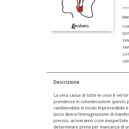
Det
FO
EDI
EA
ANN
CAT
LIN
Descrizione
La vera causa di tutte le cose è nel l
avrebbero prodotto lo stesso eff
prendesse in considerazione questo p
ricordiamo facilmente il nostro passa
cambierebbe in modo imprevedibile e 
non abbiamo ricordi? La risposta a 
lascio libera l'immaginazione di manif
altre di carattere esistenziale permette
preciso, arriveranno cose inaspettat
le cose stanno così e cosa è possibile f
determinare prima per mancanza di un