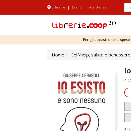
|
|
Librerie
Eventi
Assistenza
Per gli acquisti online: spes
Home
Self-help, salute e benessere
I
G
di
AGG