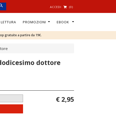
ACCEDI
(0)
I LETTURA
PROMOZIONI
EBOOK
oop gratuite a partire da 19€.
ttore
dodicesimo dottore
€ 2,95