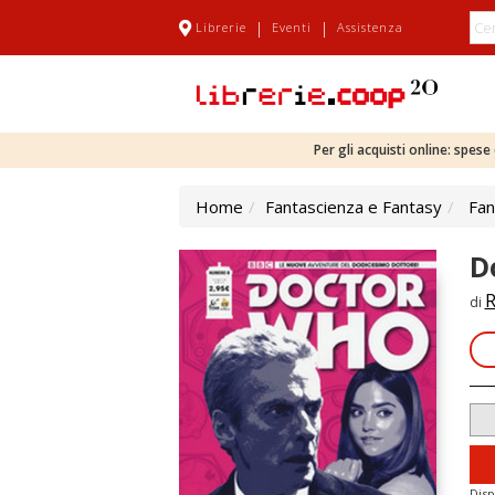
|
|
Librerie
Eventi
Assistenza
Per gli acquisti online: spes
Home
Fantascienza e Fantasy
Fan
D
R
di
Disp