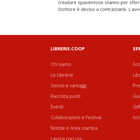
creature spaventose stanno per sferrare
Dottore è deciso a contrastarle. L'avve
LIBRERIE.COOP
SE
Chi siamo
Ass
Le Librerie
Lib
Servizi e vantaggi
Pre
Raccolta punti
Gui
Eventi
Gif
Collaborazioni e Festival
Isc
Notizie e Area stampa
Lavora con noi