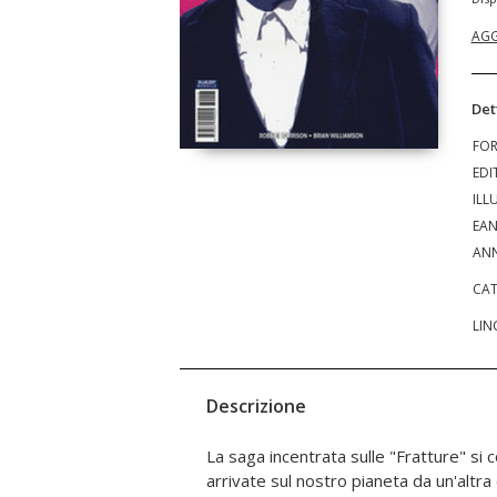
AGG
Det
FO
EDI
ILL
EA
ANN
CAT
LIN
Descrizione
La saga incentrata sulle "Fratture" si
la UNIT devono intervenire in fretta, 
arrivate sul nostro pianeta da un'altr
impossessano del corpo di persone innocent