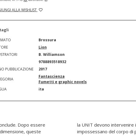
IUNGI ALLA WISHLIST
tagli
RMATO
Brossura
TORE
Lion
USTRATORI
B. Williamson
N
9788893518932
O PUBBLICAZIONE
2017
Fantascienza
EGORIA
Fumetti e graphic novels
GUA
ita
 conclude. Dopo essere
dato che le Fratture si
a dimensione, queste
i e le trasformano nei