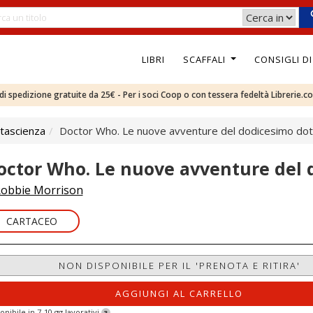
LIBRI
SCAFFALI
CONSIGLI D
e di spedizione gratuite da 25€ - Per i soci Coop o con tessera fedeltà Librerie.c
tascienza
Doctor Who. Le nuove avventure del dodicesimo do
octor Who. Le nuove avventure del 
obbie Morrison
CARTACEO
NON DISPONIBILE PER IL 'PRENOTA E RITIRA'
AGGIUNGI AL CARRELLO
onibile in 7-10 gg lavorativi
?