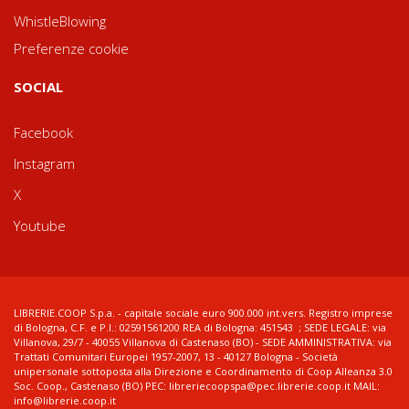
WhistleBlowing
Preferenze cookie
SOCIAL
Facebook
Instagram
X
Youtube
LIBRERIE.COOP S.p.a. - capitale sociale euro 900.000 int.vers. Registro imprese
di Bologna, C.F. e P.I.: 02591561200 REA di Bologna: 451543 ; SEDE LEGALE: via
Villanova, 29/7 - 40055 Villanova di Castenaso (BO) - SEDE AMMINISTRATIVA: via
Trattati Comunitari Europei 1957-2007, 13 - 40127 Bologna - Società
unipersonale sottoposta alla Direzione e Coordinamento di Coop Alleanza 3.0
Soc. Coop., Castenaso (BO) PEC: libreriecoopspa@pec.librerie.coop.it MAIL:
info@librerie.coop.it