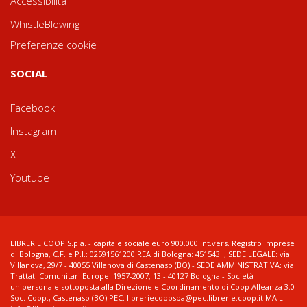
Accessibilità
WhistleBlowing
Preferenze cookie
SOCIAL
Facebook
Instagram
X
Youtube
LIBRERIE.COOP S.p.a. - capitale sociale euro 900.000 int.vers. Registro imprese
di Bologna, C.F. e P.I.: 02591561200 REA di Bologna: 451543 ; SEDE LEGALE: via
Villanova, 29/7 - 40055 Villanova di Castenaso (BO) - SEDE AMMINISTRATIVA: via
Trattati Comunitari Europei 1957-2007, 13 - 40127 Bologna - Società
unipersonale sottoposta alla Direzione e Coordinamento di Coop Alleanza 3.0
Soc. Coop., Castenaso (BO) PEC: libreriecoopspa@pec.librerie.coop.it MAIL: