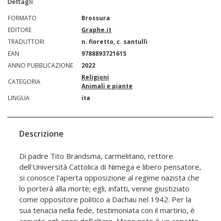
Dettagli
FORMATO
Brossura
EDITORE
Graphe.it
TRADUTTORI
n. fioretto, c. santulli
EAN
9788893721615
ANNO PUBBLICAZIONE
2022
Religioni
CATEGORIA
Animali e piante
LINGUA
ita
Descrizione
Di padre Tito Brandsma, carmelitano, rettore
dell'Università Cattolica di Nimega e libero pensatore,
si conosce l'aperta opposizione al regime nazista che
lo porterà alla morte; egli, infatti, venne giustiziato
come oppositore politico a Dachau nel 1942. Per la
sua tenacia nella fede, testimoniata con il martirio, è
assurto agli onori dell'altare. Meno noto è un aspetto