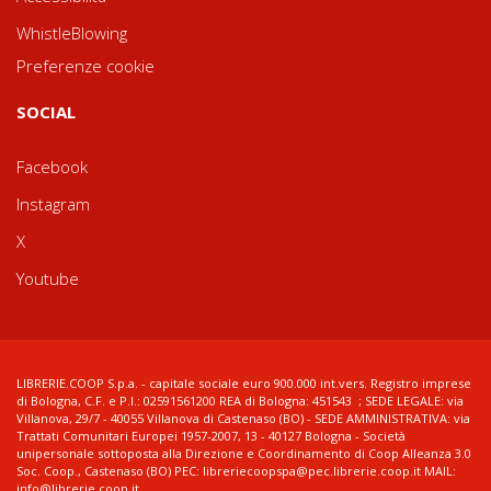
WhistleBlowing
Preferenze cookie
SOCIAL
Facebook
Instagram
X
Youtube
LIBRERIE.COOP S.p.a. - capitale sociale euro 900.000 int.vers. Registro imprese
di Bologna, C.F. e P.I.: 02591561200 REA di Bologna: 451543 ; SEDE LEGALE: via
Villanova, 29/7 - 40055 Villanova di Castenaso (BO) - SEDE AMMINISTRATIVA: via
Trattati Comunitari Europei 1957-2007, 13 - 40127 Bologna - Società
unipersonale sottoposta alla Direzione e Coordinamento di Coop Alleanza 3.0
Soc. Coop., Castenaso (BO) PEC: libreriecoopspa@pec.librerie.coop.it MAIL:
info@librerie.coop.it