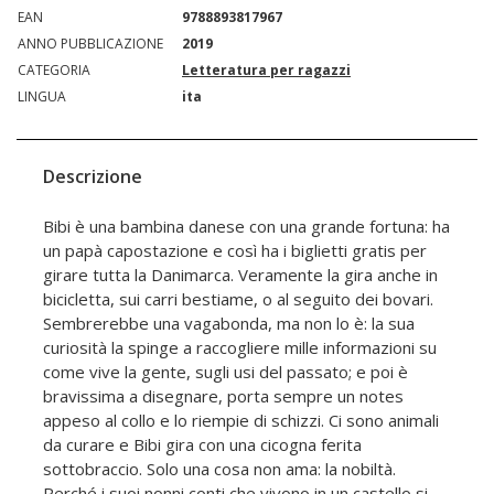
EAN
9788893817967
ANNO PUBBLICAZIONE
2019
CATEGORIA
Letteratura per ragazzi
LINGUA
ita
Descrizione
Bibi è una bambina danese con una grande fortuna: ha
un papà capostazione e così ha i biglietti gratis per
girare tutta la Danimarca. Veramente la gira anche in
bicicletta, sui carri bestiame, o al seguito dei bovari.
Sembrerebbe una vagabonda, ma non lo è: la sua
curiosità la spinge a raccogliere mille informazioni su
come vive la gente, sugli usi del passato; e poi è
bravissima a disegnare, porta sempre un notes
appeso al collo e lo riempie di schizzi. Ci sono animali
da curare e Bibi gira con una cicogna ferita
sottobraccio. Solo una cosa non ama: la nobiltà.
Perché i suoi nonni conti che vivono in un castello si