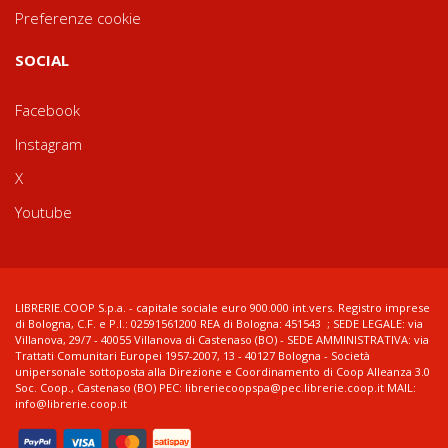
Preferenze cookie
SOCIAL
Facebook
Instagram
X
Youtube
LIBRERIE.COOP S.p.a. - capitale sociale euro 900.000 int.vers. Registro imprese
di Bologna, C.F. e P.I.: 02591561200 REA di Bologna: 451543 ; SEDE LEGALE: via
Villanova, 29/7 - 40055 Villanova di Castenaso (BO) - SEDE AMMINISTRATIVA: via
Trattati Comunitari Europei 1957-2007, 13 - 40127 Bologna - Società
unipersonale sottoposta alla Direzione e Coordinamento di Coop Alleanza 3.0
Soc. Coop., Castenaso (BO) PEC: libreriecoopspa@pec.librerie.coop.it MAIL:
info@librerie.coop.it