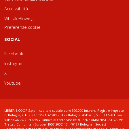
Accessibilità
WhistleBlowing
Preferenze cookie
SOCIAL
Facebook
Instagram
X
Youtube
LIBRERIE.COOP S.p.a. - capitale sociale euro 900.000 int.vers. Registro imprese
di Bologna, C.F. e P.I.: 02591561200 REA di Bologna: 451543 ; SEDE LEGALE: via
Villanova, 29/7 - 40055 Villanova di Castenaso (BO) - SEDE AMMINISTRATIVA: via
Trattati Comunitari Europei 1957-2007, 13 - 40127 Bologna - Società
unipersonale sottoposta alla Direzione e Coordinamento di Coop Alleanza 3.0