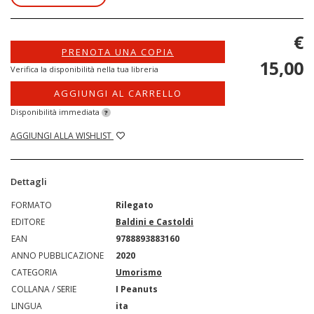
€
PRENOTA UNA COPIA
15,00
Verifica la disponibilità nella tua libreria
AGGIUNGI AL CARRELLO
Disponibilità immediata
?
AGGIUNGI ALLA WISHLIST
Dettagli
FORMATO
Rilegato
EDITORE
Baldini e Castoldi
EAN
9788893883160
ANNO PUBBLICAZIONE
2020
CATEGORIA
Umorismo
COLLANA / SERIE
I Peanuts
LINGUA
ita