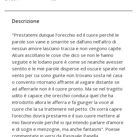
Descrizione
"Prestatemi dunque l'orecchio ed il cuore perché le
parole son vane e smarrite se dall'uno nell'altro di
nessun amore lasciano traccia e non vengono capite.
Alcuni ascoltano le cose che dico se non le hanno
seguite e le lodano pure è come se neanche avesser
sentito e le mie parole disperse ed oscure spirate nel
vento per cui sono giunte non trovano sosta né casa
o convento ritornano affrante al vagare distante se
ad afferrarle non è il cuore pronto. Ma se nel tragitto
udito è capace che orecchio conduca quel che ha
introdotto allora le afferra e fa giunger la voce al
cuore che la sa trattenere nel petto. Chi vorrà capire
l'orecchio dovrà prestarmi e il suo cuore mettere al
mio favorevole perché io qui intendo parlare d'amore
e di sogni e menzogne, ma anche fantasmi". Poesie
commentate in versi da Pasquale Panella.