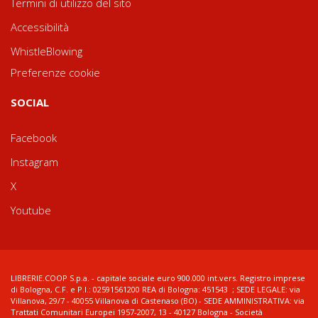
Termini di utilizzo del sito
Accessibilità
WhistleBlowing
Preferenze cookie
SOCIAL
Facebook
Instagram
X
Youtube
LIBRERIE.COOP S.p.a. - capitale sociale euro 900.000 int.vers. Registro imprese
di Bologna, C.F. e P.I.: 02591561200 REA di Bologna: 451543 ; SEDE LEGALE: via
Villanova, 29/7 - 40055 Villanova di Castenaso (BO) - SEDE AMMINISTRATIVA: via
Trattati Comunitari Europei 1957-2007, 13 - 40127 Bologna - Società