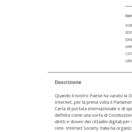
Det
FO
EDI
EA
ANN
CAT
LIN
Descrizione
Quando il nostro Paese ha varato la Dic
Deputati, un convegno per approfondire i p
Internet, per la prima volta il Parlame
Dichiarazione dei Diritti in Internet
Carta di portata internazionale e di spi
contributi di giovani attivisti, es
definita come una sorta di Costituzione
ricordato l'impegno dell'illustre g
diritti e doveri dei cittadini digitali pe
proponendo un focus di approfondim
rete. Internet Society Italia ha organ