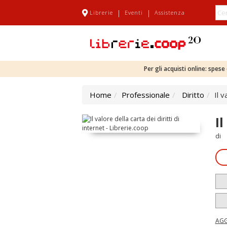
|
|
Librerie
Eventi
Assistenza
Per gli acquisti online: spes
Home
Professionale
Diritto
Il v
Il
di
AGG