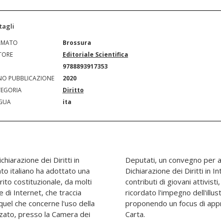
tagli
RMATO
Brossura
TORE
Editoriale Scientifica
N
9788893917353
O PUBBLICAZIONE
2020
EGORIA
Diritto
GUA
ita
hiarazione dei Diritti in
rincipi formalizzati nella
nto italiano ha adottato una
. Questo volume raccoglie i
rito costituzionale, da molti
perti e studiosi che hanno
 di Internet, che traccia
iurista Stefano Rodotà,
r quel che concerne l'uso della
ento sui 14 articoli della
izzato, presso la Camera dei
Carta.