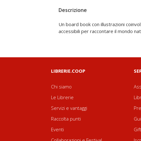
Descrizione
Un board book con illustrazioni coinvol
Seguendo le avventure e i viaggi di Balena, i 
accessibili per raccontare il mondo nat
LIBRERIE.COOP
SE
Chi siamo
Ass
Le Librerie
Lib
Servizi e vantaggi
Pre
Raccolta punti
Gui
Eventi
Gif
Collaborazioni e Festival
Isc