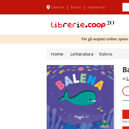
|
|
Librerie
Eventi
Assistenza
Per gli acquisti online: spes
Home
Letteratura
Balena
B
L
di
Veri