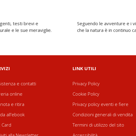
genti, testi brevi e
più piccoli scopriranno
urale e le sue meraviglie.
che la natura è in continuo c
RVIZI
LINK UTILI
istenza e contatti
Privacy Policy
reria online
Cookie Policy
nota e ritira
Privacy policy eventi e fiere
da all'ebook
Condizioni generali di vendita
t Card
Termini di utilizzo del sito
riviti alla Newsletter
Accessibilità