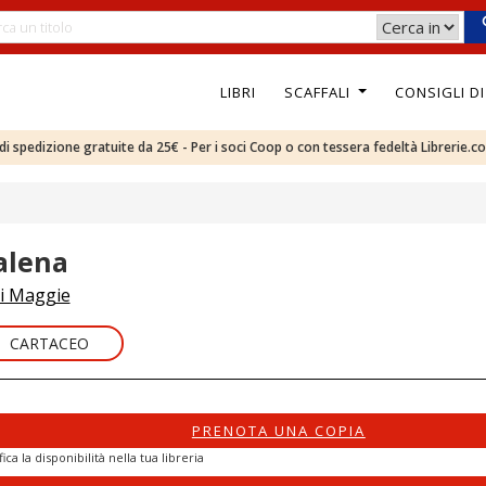
LIBRI
SCAFFALI
CONSIGLI D
e di spedizione gratuite da 25€ - Per i soci Coop o con tessera fedeltà Librerie.c
alena
i Maggie
CARTACEO
PRENOTA UNA COPIA
fica la disponibilità nella tua libreria