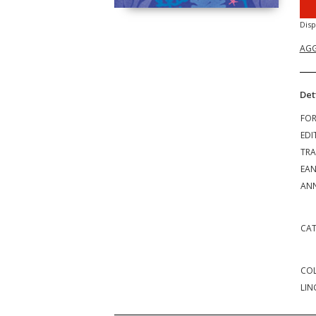
Disp
AGG
Det
FO
EDI
TRA
EA
ANN
CAT
COL
LIN