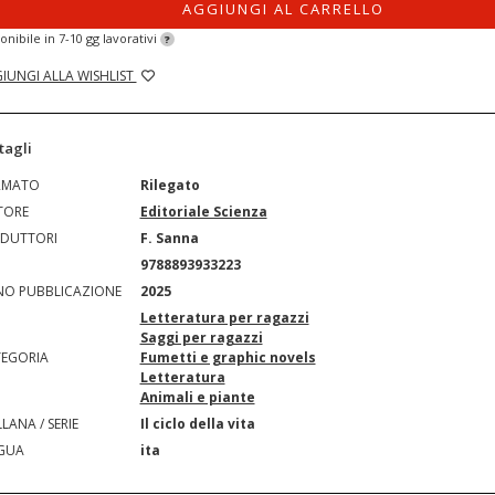
AGGIUNGI AL CARRELLO
onibile in 7-10 gg lavorativi
?
IUNGI ALLA WISHLIST
tagli
RMATO
Rilegato
TORE
Editoriale Scienza
DUTTORI
F. Sanna
N
9788893933223
O PUBBLICAZIONE
2025
Letteratura per ragazzi
Saggi per ragazzi
EGORIA
Fumetti e graphic novels
Letteratura
Animali e piante
LANA / SERIE
Il ciclo della vita
GUA
ita