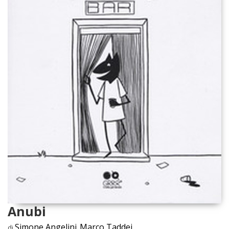
Anubi
Simone Angelini
Marco Taddei
di
,