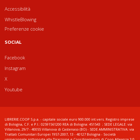
Accessibilità
WhistleBlowing
Preferenze cookie
SOCIAL
Facebook
Instagram
X
Youtube
LIBRERIE.COOP S.p.a. - capitale sociale euro 900.000 int.vers. Registro imprese
di Bologna, C.F. e P.I.: 02591561200 REA di Bologna: 451543 ; SEDE LEGALE: via
Villanova, 29/7 - 40055 Villanova di Castenaso (BO) - SEDE AMMINISTRATIVA: via
Trattati Comunitari Europei 1957-2007, 13 - 40127 Bologna - Società
unipersonale sottoposta alla Direzione e Coordinamento di Coop Alleanza 3.0