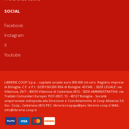
SOCIAL
Facebook
Instagram
X
Youtube
LIBRERIE.COOP S.p.a. - capitale sociale euro 900.000 int.vers. Registro imprese
di Bologna, C.F. e P.I.: 02591561200 REA di Bologna: 451543 ; SEDE LEGALE: via
Villanova, 29/7 - 40055 Villanova di Castenaso (BO) - SEDE AMMINISTRATIVA: via
Trattati Comunitari Europei 1957-2007, 13 - 40127 Bologna - Società
unipersonale sottoposta alla Direzione e Coordinamento di Coop Alleanza 3.0
Soc. Coop., Castenaso (BO) PEC: libreriecoopspa@pec.librerie.coop.it MAIL:
info@librerie.coop.it