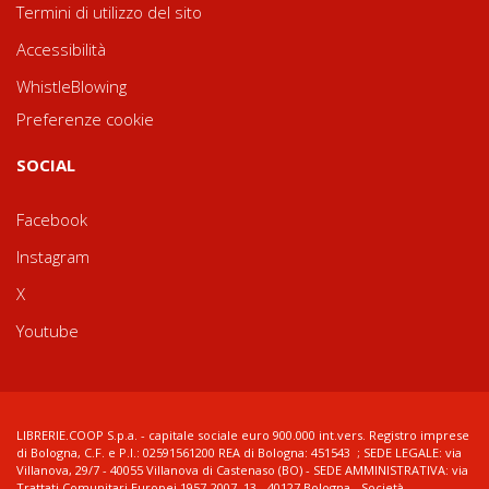
Termini di utilizzo del sito
Accessibilità
WhistleBlowing
Preferenze cookie
SOCIAL
Facebook
Instagram
X
Youtube
LIBRERIE.COOP S.p.a. - capitale sociale euro 900.000 int.vers. Registro imprese
di Bologna, C.F. e P.I.: 02591561200 REA di Bologna: 451543 ; SEDE LEGALE: via
Villanova, 29/7 - 40055 Villanova di Castenaso (BO) - SEDE AMMINISTRATIVA: via
Trattati Comunitari Europei 1957-2007, 13 - 40127 Bologna - Società