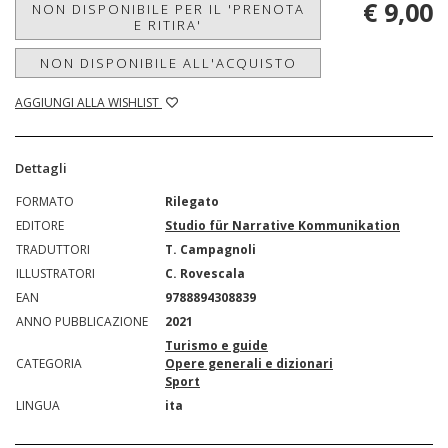
€ 9,00
NON DISPONIBILE PER IL 'PRENOTA
E RITIRA'
NON DISPONIBILE ALL'ACQUISTO
AGGIUNGI ALLA WISHLIST
Dettagli
FORMATO
Rilegato
EDITORE
Studio für Narrative Kommunikation
TRADUTTORI
T. Campagnoli
ILLUSTRATORI
C. Rovescala
EAN
9788894308839
ANNO PUBBLICAZIONE
2021
Turismo e guide
CATEGORIA
Opere generali e dizionari
Sport
LINGUA
ita