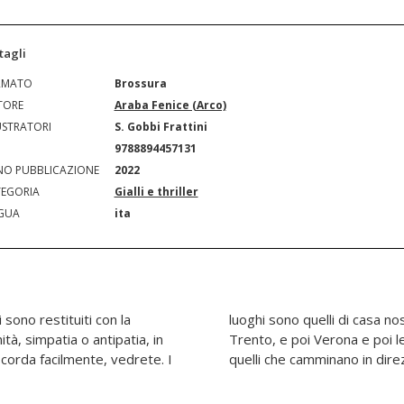
tagli
RMATO
Brossura
TORE
Araba Fenice (Arco)
USTRATORI
S. Gobbi Frattini
N
9788894457131
O PUBBLICAZIONE
2022
EGORIA
Gialli e thriller
GUA
ita
 sono restituiti con la
a "sua" Arco, ma anche
ità, simpatia o antipatia, in
 bar, gli uomini di legge e
scorda facilmente, vedrete. I
quelli che camminano in direz