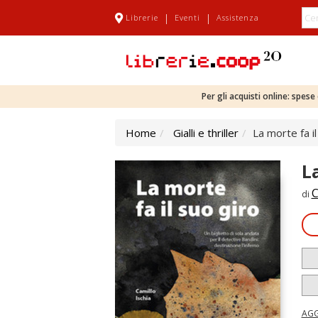
|
|
Librerie
Eventi
Assistenza
Per gli acquisti online: spes
Home
Gialli e thriller
La morte fa il
L
C
di
AGG