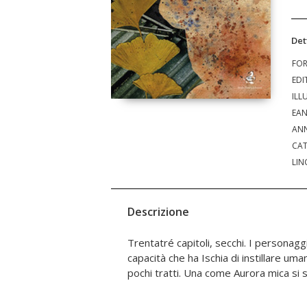
Det
FO
EDI
ILL
EA
ANN
CAT
LIN
Descrizione
Trentatré capitoli, secchi. I personaggi
luoghi sono quelli di casa nostra, dell
capacità che ha Ischia di instillare uman
Trento, e poi Verona e poi le strade, i
pochi tratti. Una come Aurora mica si 