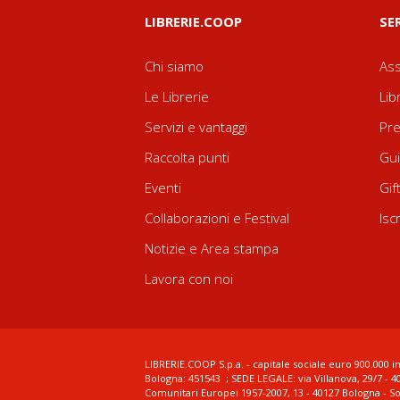
LIBRERIE.COOP
SE
Chi siamo
Ass
Le Librerie
Lib
Servizi e vantaggi
Pre
Raccolta punti
Gui
Eventi
Gif
Collaborazioni e Festival
Isc
Notizie e Area stampa
Lavora con noi
LIBRERIE.COOP S.p.a. - capitale sociale euro 900.000 in
Bologna: 451543 ; SEDE LEGALE: via Villanova, 29/7 - 4
Comunitari Europei 1957-2007, 13 - 40127 Bologna - S