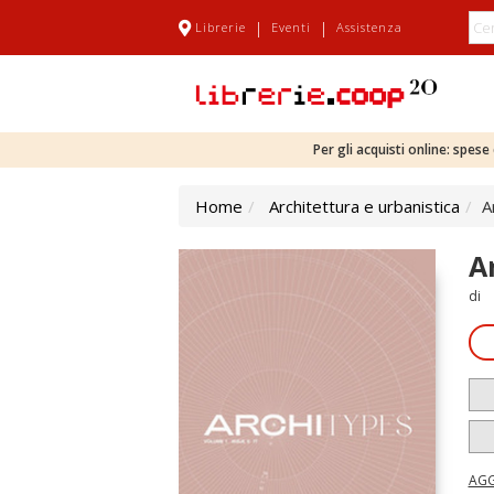
|
|
Librerie
Eventi
Assistenza
Per gli acquisti online: spes
Home
Architettura e urbanistica
A
A
di
AGG