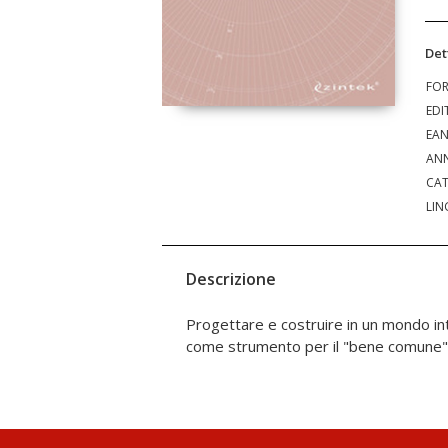
Det
FO
EDI
EA
ANN
CAT
LIN
Descrizione
Progettare e costruire in un mondo int
come strumento per il "bene comune" n