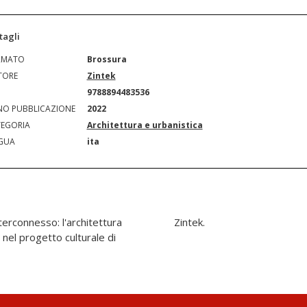
tagli
RMATO
Brossura
TORE
Zintek
N
9788894483536
O PUBBLICAZIONE
2022
EGORIA
Architettura e urbanistica
GUA
ita
erconnesso: l'architettura
Zintek.
el progetto culturale di