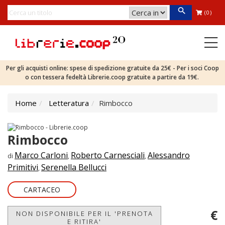
(0)
Per gli acquisti online: spese di spedizione gratuite da 25€ - Per i soci Coop
o con tessera fedeltà Librerie.coop gratuite a partire da 19€.
Home
Letteratura
Rimbocco
Rimbocco
Marco Carloni
Roberto Carnesciali
Alessandro
di
,
,
Primitivi
Serenella Bellucci
,
CARTACEO
€
NON DISPONIBILE PER IL 'PRENOTA
E RITIRA'