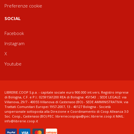
Preferenze cookie
SOCIAL
Facebook
Instagram
X
Youtube
LIBRERIE.COOP S.p.a. - capitale sociale euro 900.000 int.vers. Registro imprese
di Bologna, C.F. e P.I.: 02591561200 REA di Bologna: 451543 ; SEDE LEGALE: via
Villanova, 29/7 - 40055 Villanova di Castenaso (BO) - SEDE AMMINISTRATIVA: via
Trattati Comunitari Europei 1957-2007, 13 - 40127 Bologna - Società
unipersonale sottoposta alla Direzione e Coordinamento di Coop Alleanza 3.0
Soc. Coop., Castenaso (BO) PEC: libreriecoopspa@pec.librerie.coop.it MAIL:
info@librerie.coop.it