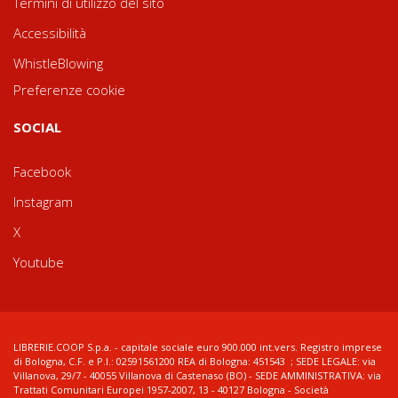
Termini di utilizzo del sito
Accessibilità
WhistleBlowing
Preferenze cookie
SOCIAL
Facebook
Instagram
X
Youtube
LIBRERIE.COOP S.p.a. - capitale sociale euro 900.000 int.vers. Registro imprese
di Bologna, C.F. e P.I.: 02591561200 REA di Bologna: 451543 ; SEDE LEGALE: via
Villanova, 29/7 - 40055 Villanova di Castenaso (BO) - SEDE AMMINISTRATIVA: via
Trattati Comunitari Europei 1957-2007, 13 - 40127 Bologna - Società