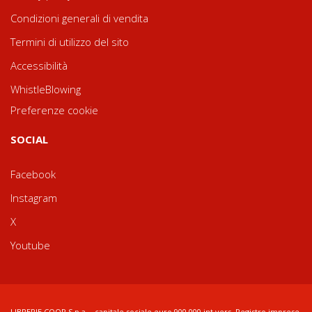
Condizioni generali di vendita
Termini di utilizzo del sito
Accessibilità
WhistleBlowing
Preferenze cookie
SOCIAL
Facebook
Instagram
X
Youtube
LIBRERIE.COOP S.p.a. - capitale sociale euro 900.000 int.vers. Registro imprese