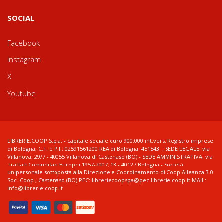
SOCIAL
Facebook
Instagram
X
Youtube
LIBRERIE.COOP S.p.a. - capitale sociale euro 900.000 int.vers. Registro imprese
di Bologna, C.F. e P.I.: 02591561200 REA di Bologna: 451543 ; SEDE LEGALE: via
Villanova, 29/7 - 40055 Villanova di Castenaso (BO) - SEDE AMMINISTRATIVA: via
Trattati Comunitari Europei 1957-2007, 13 - 40127 Bologna - Società
unipersonale sottoposta alla Direzione e Coordinamento di Coop Alleanza 3.0
Soc. Coop., Castenaso (BO) PEC: libreriecoopspa@pec.librerie.coop.it MAIL:
info@librerie.coop.it