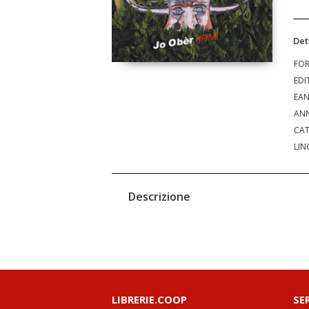
Det
FO
EDI
EA
ANN
CAT
LIN
Descrizione
LIBRERIE.COOP
SE