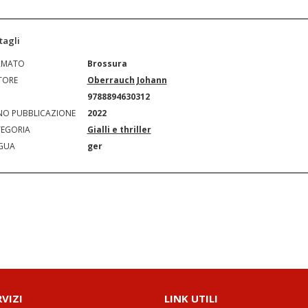
tagli
RMATO
Brossura
TORE
Oberrauch Johann
N
9788894630312
O PUBBLICAZIONE
2022
EGORIA
Gialli e thriller
GUA
ger
RVIZI
LINK UTILI