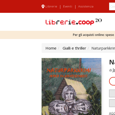
|
|
Librerie
Eventi
Assistenza
Per gli acquisti online: spes
Home
Gialli e thriller
Naturparkkri
N
J
di
AGG