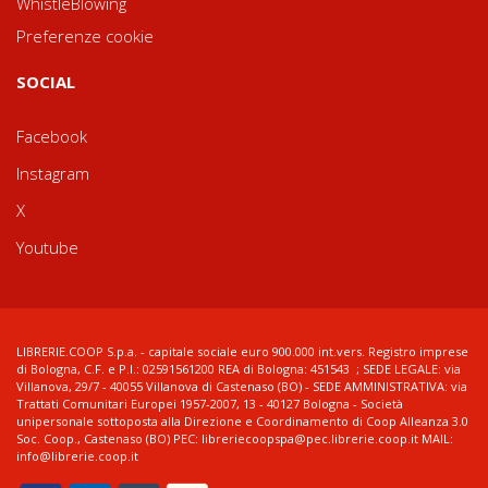
WhistleBlowing
Preferenze cookie
SOCIAL
Facebook
Instagram
X
Youtube
LIBRERIE.COOP S.p.a. - capitale sociale euro 900.000 int.vers. Registro imprese
di Bologna, C.F. e P.I.: 02591561200 REA di Bologna: 451543 ; SEDE LEGALE: via
Villanova, 29/7 - 40055 Villanova di Castenaso (BO) - SEDE AMMINISTRATIVA: via
Trattati Comunitari Europei 1957-2007, 13 - 40127 Bologna - Società
unipersonale sottoposta alla Direzione e Coordinamento di Coop Alleanza 3.0
Soc. Coop., Castenaso (BO) PEC: libreriecoopspa@pec.librerie.coop.it MAIL:
info@librerie.coop.it