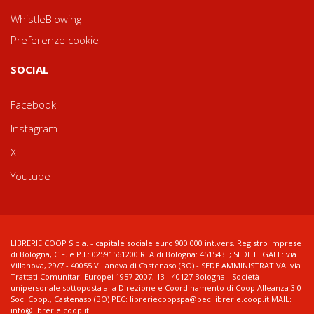
WhistleBlowing
Preferenze cookie
SOCIAL
Facebook
Instagram
X
Youtube
LIBRERIE.COOP S.p.a. - capitale sociale euro 900.000 int.vers. Registro imprese
di Bologna, C.F. e P.I.: 02591561200 REA di Bologna: 451543 ; SEDE LEGALE: via
Villanova, 29/7 - 40055 Villanova di Castenaso (BO) - SEDE AMMINISTRATIVA: via
Trattati Comunitari Europei 1957-2007, 13 - 40127 Bologna - Società
unipersonale sottoposta alla Direzione e Coordinamento di Coop Alleanza 3.0
Soc. Coop., Castenaso (BO) PEC: libreriecoopspa@pec.librerie.coop.it MAIL:
info@librerie.coop.it