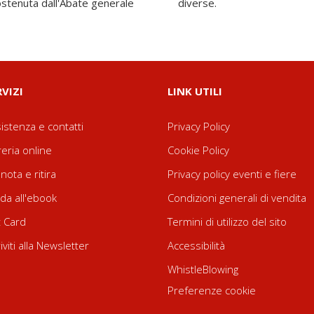
ostenuta dall'Abate generale
diverse.
RVIZI
LINK UTILI
istenza e contatti
Privacy Policy
reria online
Cookie Policy
nota e ritira
Privacy policy eventi e fiere
da all'ebook
Condizioni generali di vendita
t Card
Termini di utilizzo del sito
riviti alla Newsletter
Accessibilità
WhistleBlowing
Preferenze cookie