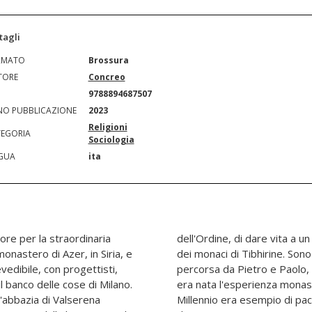
tagli
RMATO
Brossura
TORE
Concreo
N
9788894687507
O PUBBLICAZIONE
2023
Religioni
EGORIA
Sociologia
GUA
ita
ore per la straordinaria
che raccogliesse l'eredità
onastero di Azer, in Siria, e
prodate in Siria, una terra
vedibile, con progettisti,
i secoli dell'età cristiana
l banco delle cose di Milano.
egione che all'alba del Terzo
'abbazia di Valserena
za fra genti e religioni