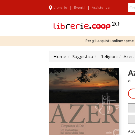
|
|
Librerie
Eventi
Assistenza
Per gli acquisti online: spes
Home
Saggistica
Religioni
Azer.
A
di
AGG