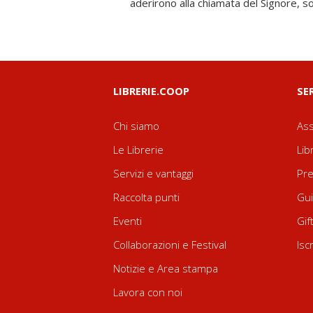
aderirono alla chiamata del Signore, s
LIBRERIE.COOP
SE
Chi siamo
Ass
Le Librerie
Lib
Servizi e vantaggi
Pre
Raccolta punti
Gui
Eventi
Gif
Collaborazioni e Festival
Isc
Notizie e Area stampa
Lavora con noi