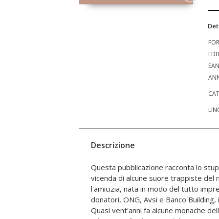
Det
FO
EDI
EA
ANN
CAT
LIN
Descrizione
Questa pubblicazione racconta lo stup
dell'Ordine, di dare vita a un monastero 
vicenda di alcune suore trappiste del m
dei monaci di Tibhirine. Sono così ap
l'amicizia, nata in modo del tutto impre
percorsa da Pietro e Paolo, dove nei prim
donatori, ONG, Avsi e Banco Building, i
era nata l'esperienza monastica, una r
Quasi vent'anni fa alcune monache dell
Millennio era esempio di pacifica conviven